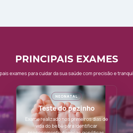
PRINCIPAIS EXAMES
ipais exames para cuidar da sua saúde com precisão e tranqui
NEONATAL
Teste do pezinho
 de
Exame realizado nos primeiros dias de
Exa
vida do bebê para identificar
substân
isão que
precocemente doenças genéticas,