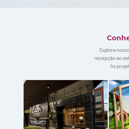
Conhe
Explore nosso
recepção ao set
foi proj