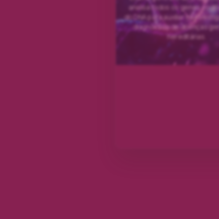
analisa todos os genes codi
do DNA para auxiliar na investi
diagnóstico de doenças ge
hereditárias.