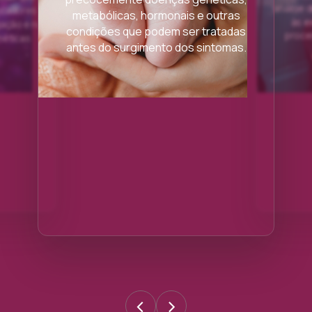
análise 
ficadores
metabólicas, hormonais e outras
às e
gação e no
condições que podem ser tratadas
proce
néticas
antes do surgimento dos sintomas.
‹
›