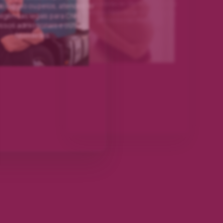
meio da análise do DNA fetal presente
de cabelo ou pelos, atendendo
no sangue materno, de forma segura,
xigências legais para CNH,
precoce e não invasiva.
ssos admissionais e outras
finalidades.