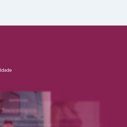
lidade
EMPRESAS
Toxicológico
GESTAÇÃO
Sexagem Fetal
me que detecta o uso de
cias psicoativas por meio da
Exame que identifica o sexo do bebê por