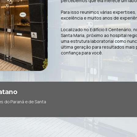
percebemos que ela merece um labora
Para isso reunimos várias expertises
excelência e muitos anos de experiênc
Localizado no Edifício Il Centenário,
Santa Maria, próximo ao hospital reg
uma estrutura laboratorial como nun
última geração para resultados mais 
confiança para você.
atano
es do Paraná e de Santa