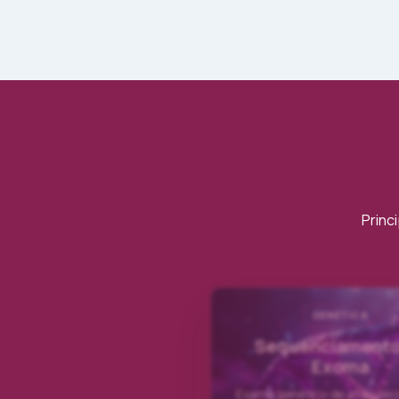
Princ
GENÉTICA
Sequenciamento
Exoma
Exame genético de alta prec