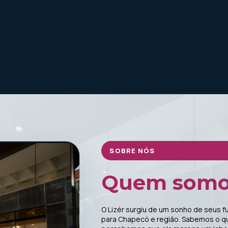
SOBRE NÓS
Quem somo
O Lizér surgiu de um sonho de seus 
para Chapecó e região. Sabemos o qu